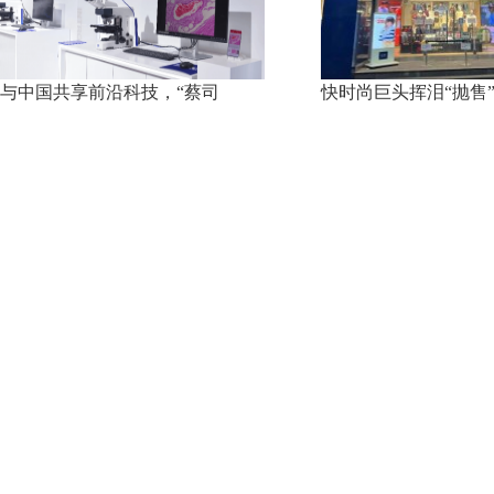
与中国共享前沿科技，“蔡司
快时尚巨头挥泪“抛售