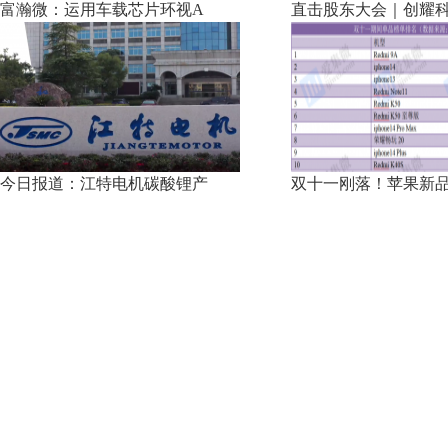
富瀚微：运用车载芯片环视A
直击股东大会｜创耀
今日报道：江特电机碳酸锂产
双十一刚落！苹果新品iP